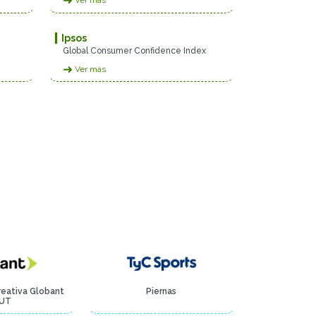
➜
Ver más
Ipsos
Global Consumer Confidence Index
➜
Ver más
reativa Globant
Piernas
UT