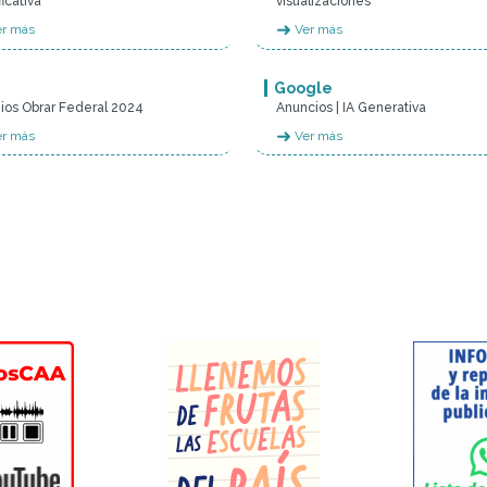
ficativa
visualizaciones
➜
r más
Ver más
Google
ios Obrar Federal 2024
Anuncios | IA Generativa
➜
r más
Ver más