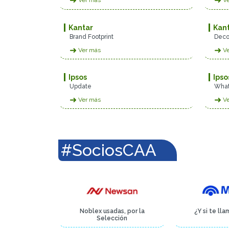
➜
➜
Ver más
Ve
Kantar
Kan
Brand Footprint
Deco
➜
➜
Ver más
Ve
Ipsos
Ipso
Update
What
➜
➜
Ver más
Ve
#SociosCAA
Noblex usadas, por la
¿Y si te ll
Selección