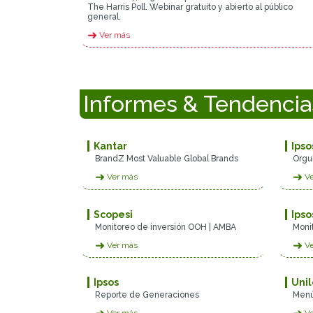
The Harris Poll. Webinar gratuito y abierto al público
general.
➜
Ver más
Informes & Tendencia
Kantar
Ipso
BrandZ Most Valuable Global Brands
Orgu
➜
➜
Ver más
Ve
Scopesi
Ipso
Monitoreo de inversión OOH | AMBA
Monit
➜
➜
Ver más
Ve
Ipsos
Uni
Reporte de Generaciones
Menú