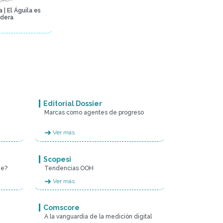
 | El Águila es
dera
Editorial Dossier
Marcas como agentes de progreso
➜
Ver más
Scopesi
me?
Tendencias OOH
➜
Ver más
Comscore
A la vanguardia de la medición digital