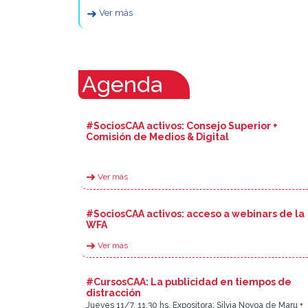
➜
Ver más
Agenda
#SociosCAA activos: Consejo Superior +
Comisión de Medios & Digital
➜
Ver más
#SociosCAA activos: acceso a webinars de la
WFA
➜
Ver más
#CursosCAA: La publicidad en tiempos de
distracción
Jueves 11/7, 11.30 hs. Expositora: Silvia Novoa de Maru +