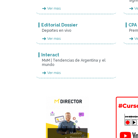
signi
➜
➜
Ver más
Ve
Editorial Dossier
CPA
Deportes en vivo
Prem
➜
➜
Ver más
Ve
Interact
MxM | Tendencias de Argentina y el
mundo
➜
Ver más