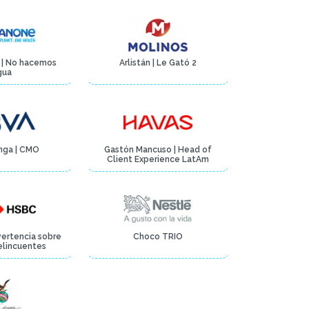
o | No hacemos
Arlistán | Le Gató 2
gua
nga | CMO
Gastón Mancuso | Head of
Client Experience LatAm
vertencia sobre
Choco TRIO
elincuentes