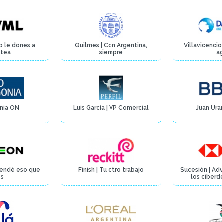
No le dones a
Quilmes | Con Argentina,
Villavicenci
atea
siempre
a
nia ON
Luis García | VP Comercial
Juan Ura
fendé eso que
Finish | Tu otro trabajo
Sucesión | Ad
os
los ciberd