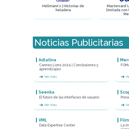
Hellmann´s | Historias de
Mastercard U
heladera
limitada con
Me
Noticias Publicitarias
Adlatina
Mer
Cannes Lions 2024 | Conclusiones y
FOMA
aprendizajes
➜
➜
Ver más
Ve
Seenka
Sco
El futuro de las interfaces de usuario
Pres
➜
➜
Ver más
Ve
VML
Fil
Data Expertise Center
La in