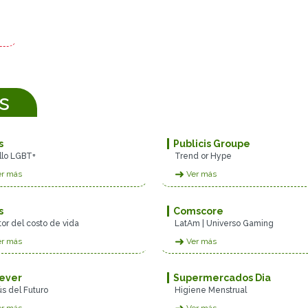
s
s
Publicis Groupe
llo LGBT+
Trend or Hype
➜
r más
Ver más
s
Comscore
or del costo de vida
LatAm | Universo Gaming
➜
r más
Ver más
lever
Supermercados Dia
s del Futuro
Higiene Menstrual