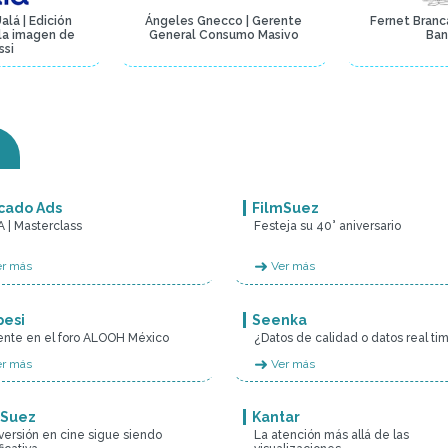
alá | Edición
Ángeles Gnecco | Gerente
Fernet Branca
 la imagen de
General Consumo Masivo
Ban
ssi
cado Ads
FilmSuez
 | Masterclass
Festeja su 40° aniversario
➜
r más
Ver más
pesi
Seenka
ente en el foro ALOOH México
¿Datos de calidad o datos real ti
➜
r más
Ver más
mSuez
Kantar
versión en cine sigue siendo
La atención más allá de las