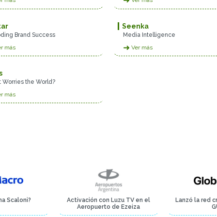
➜
r más
Ver más
tar
Seenka
ding Brand Success
Media Intelligence
➜
r más
Ver más
s
 Worries the World?
r más
ama Scaloni?
Activación con Luzu TV en el
Lanzó la red c
Aeropuerto de Ezeiza
G