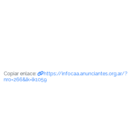
Copiar enlace:
https://infocaa.anunciantes.org.ar/?
nro=266&lk=lk1059