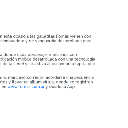
n esta ocasión, las galletitas Formis vienen con
ón innovadora y de vanguardia desarrollada para
da donde cada personaje, marcianos con
aplicación mobile desarrollada con una tecnología
e la serie) y se activa al escanear la tapita que
ar al marciano correcto, acordarse una secuencia
es y llevar un álbum virtual donde se registren
e en
www.formis.com.ar
y desde la App.