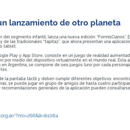
 un lanzamiento de otro planeta
r del segmento infantil, lanza una nueva edición: “FormisCianos”. E
y de las tradicionales “tapitaz”, que ahora presentan una aplicaci
o tablet.
ogle Play y App Store, consiste en un juego de realidad aumenta
cen por medio del dispositivo virtualmente en el mundo real. Esta 
en Argentina, se compone de seis juegos (uno por cada personaje d
tes.
 la pantalla táctil y deben cumplir diferentes objetivos: encontr
ás, se puede jugar en grupo de amigos de hasta cuatro participant
 y recomendaciones generales de la aplicación pueden consultars
s.org.ar/?nro=266&lk=lk1064