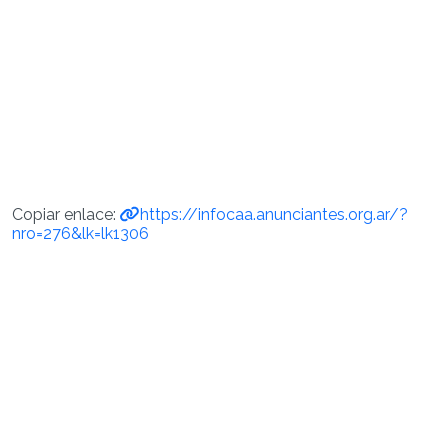
Copiar enlace:
https://infocaa.anunciantes.org.ar/?
nro=276&lk=lk1306