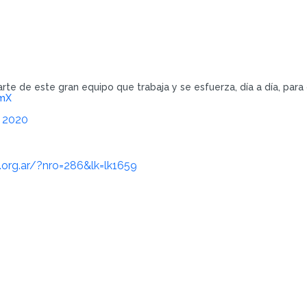
rte de este gran equipo que trabaja y se esfuerza, día a día, para q
KmX
, 2020
s.org.ar/?nro=286&lk=lk1659