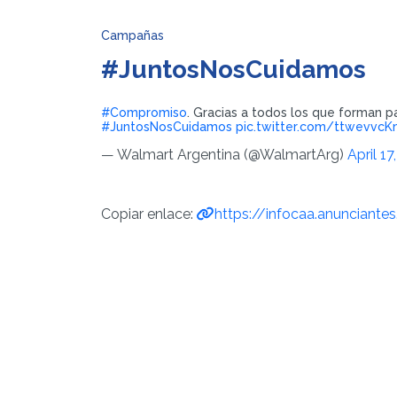
Campañas
#JuntosNosCuidamos
#Compromiso
. Gracias a todos los que forman pa
#JuntosNosCuidamos
pic.twitter.com/ttwevvc
— Walmart Argentina (@WalmartArg)
April 17
Copiar enlace:
https://infocaa.anunciante