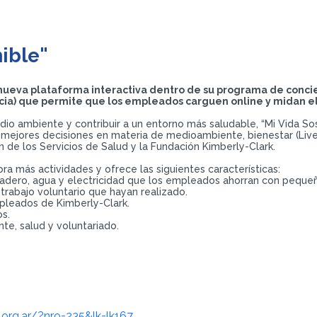
ible"
a nueva plataforma interactiva dentro de su programa de conci
cia) que permite que los empleados carguen online y midan el
io ambiente y contribuir a un entorno más saludable, “Mi Vida Sos
jores decisiones en materia de medioambiente, bienestar (Live W
n de los Servicios de Salud y la Fundación Kimberly-Clark.
a más actividades y ofrece las siguientes características:
rnadero, agua y electricidad que los empleados ahorran con peque
 trabajo voluntario que hayan realizado.
pleados de Kimberly-Clark.
os.
te, salud y voluntariado.
.org.ar/?nro=235&lk=lk167