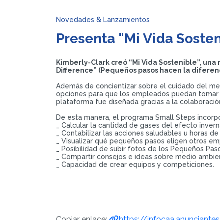
Novedades & Lanzamientos
Presenta "Mi Vida Sosten
Kimberly-Clark creó “Mi Vida Sostenible”, un
Difference” (Pequeños pasos hacen la diferen
Además de concientizar sobre el cuidado del med
opciones para que los empleados puedan tomar me
plataforma fue diseñada gracias a la colaboració
De esta manera, el programa Small Steps incorpor
_ Calcular la cantidad de gases del efecto inve
_ Contabilizar las acciones saludables u horas de
_ Visualizar qué pequeños pasos eligen otros em
_ Posibilidad de subir fotos de los Pequeños Pas
_ Compartir consejos e ideas sobre medio ambien
_ Capacidad de crear equipos y competiciones.
Copiar enlace:
https://infocaa.anunciantes