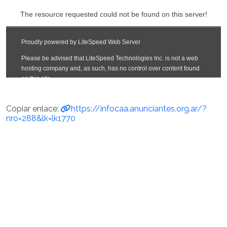
Copiar enlace:
https://infocaa.anunciantes.org.ar/?
nro=288&lk=lk1770