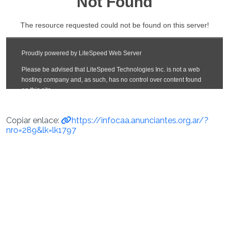
Copiar enlace:
https://infocaa.anunciantes.org.ar/?
nro=289&lk=lk1797