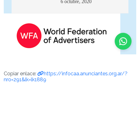
Copiar enlace:
https://infocaa.anunciantes.org.ar/?
nro=291&lk=lk1889