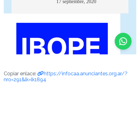
Copiar enlace:
https://infocaa.anunciantes.org.ar/?
nro=291&lk=lk1894