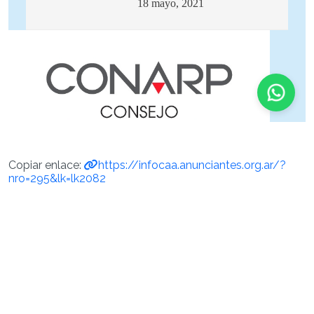
Copiar enlace:
https://infocaa.anunciantes.org.ar/?
nro=295&lk=lk2082