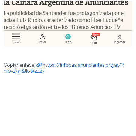
Copiar enlace:
https://infocaa.anunciantes.org.ar/?
nro=295&lk=lk2127