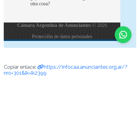
Copiar enlace:
https://infocaa.anunciantes.org.ar/?
nro=301&lk=lk2399