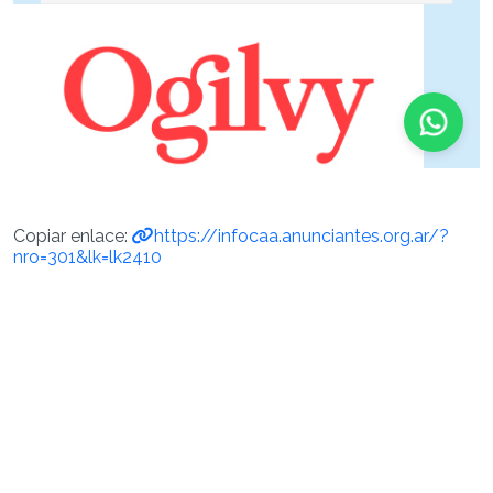
Copiar enlace:
https://infocaa.anunciantes.org.ar/?
nro=301&lk=lk2410