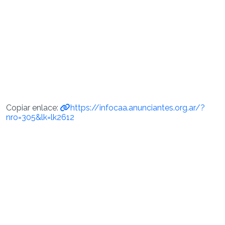
Copiar enlace:
https://infocaa.anunciantes.org.ar/?
nro=305&lk=lk2612