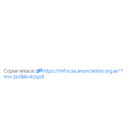
Copiar enlace:
https://infocaa.anunciantes.org.ar/?
nro=310&lk=lk2918