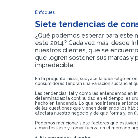
Enfoques
Siete tendencias de con
¿Qué podemos esperar para este nu
este 2014? Cada vez más, desde In
nuestros clientes, que se encuentra
que logren sostener sus marcas y 
impredecible.
En la pregunta inicial, subyace la idea -algo érr
consumidores tendrán una variación sustancial que
Las tendencias, tal y como las entendemos en In
determinadas: la continuidad en el tiempo, es un
hecho en tendencia. Lo que nos interesa entonce
de las cuestiones que vienen definiendo los háb
afectará nuestro negocio y de qué forma y, en úl
Podemos mencionar siete factores que estuviero
a manifestarse y tomar fuerza en el mercado arg
1. El consumidor al poder