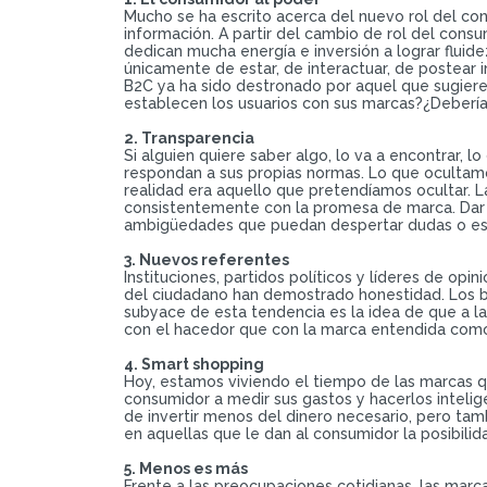
Mucho se ha escrito acerca del nuevo rol del co
información. A partir del cambio de rol del cons
dedican mucha energía e inversión a lograr fluid
únicamente de estar, de interactuar, de postear 
B2C ya ha sido destronado por aquel que sugiere
establecen los usuarios con sus marcas?¿Deberí
2. Transparencia
Si alguien quiere saber algo, lo va a encontrar,
respondan a sus propias normas. Lo que ocultamo
realidad era aquello que pretendíamos ocultar. L
consistentemente con la promesa de marca. Dar in
ambigüedades que puedan despertar dudas o esc
3. Nuevos referentes
Instituciones, partidos políticos y líderes de op
del ciudadano han demostrado honestidad. Los bl
subyace de esta tendencia es la idea de que a l
con el hacedor que con la marca entendida como 
4. Smart shopping
Hoy, estamos viviendo el tiempo de las marcas qu
consumidor a medir sus gastos y hacerlos intelige
de invertir menos del dinero necesario, pero ta
en aquellas que le dan al consumidor la posibili
5. Menos es más
Frente a las preocupaciones cotidianas, las marc