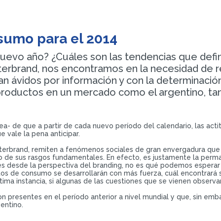
sumo para el 2014
evo año? ¿Cuáles son las tendencias que defin
terbrand, nos encontramos en la necesidad de 
n ávidos por información y con la determinación
productos en un mercado como el argentino, t
onea- de que a partir de cada nuevo período del calendario, las a
 vale la pena anticipar.
terbrand, remiten a fenómenos sociales de gran envergadura que 
o de sus rasgos fundamentales. En efecto, es justamente la perman
s desde la perspectiva del branding, no es qué podemos esperar 
itos de consumo se desarrollarán con más fuerza, cuál encontrará
tima instancia, si algunas de las cuestiones que se vienen observ
n presentes en el período anterior a nivel mundial y que, sin em
entino.