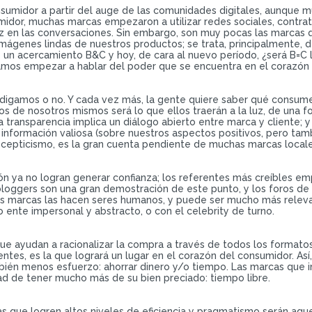
nsumidor a partir del auge de las comunidades digitales, aunque 
umidor, muchas marcas empezaron a utilizar redes sociales, contrat
ez en las conversaciones. Sin embargo, son muy pocas las marcas q
imágenes lindas de nuestros productos; se trata, principalmente,
 un acercamiento B&C y hoy, de cara al nuevo período, ¿será B=C 
amos empezar a hablar del poder que se encuentra en el corazón
 lo digamos o no. Y cada vez más, la gente quiere saber qué consu
s de nosotros mismos será lo que ellos traerán a la luz, de una
a transparencia implica un diálogo abierto entre marca y cliente;
formación valiosa (sobre nuestros aspectos positivos, pero tambié
epticismo, es la gran cuenta pendiente de muchas marcas locale
inión ya no logran generar confianza; los referentes más creíbles e
oggers son una gran demostración de este punto, y los foros de o
as marcas las hacen seres humanos, y puede ser mucho más relevan
ente impersonal y abstracto, o con el celebrity de turno.
e ayudan a racionalizar la compra a través de todos los formatos 
ntes, es la que logrará un lugar en el corazón del consumidor. Así,
mbién menos esfuerzo: ahorrar dinero y/o tiempo. Las marcas que
dad de tener mucho más de su bien preciado: tiempo libre.
as que logren altos niveles de eficiencia y pragmatismo serán aq