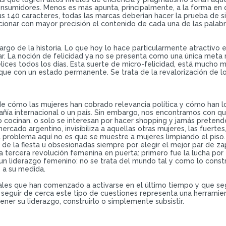
consumidores. Menos es más apunta, principalmente, a la forma e
s 140 caracteres, todas las marcas deberían hacer la prueba de si
ionar con mayor precisión el contenido de cada una de las palabr
argo de la historia. Lo que hoy lo hace particularmente atractivo
r. La noción de felicidad ya no se presenta como una única meta 
ces todos los días. Esta suerte de micro-felicidad, está mucho 
e con un estado permanente. Se trata de la revalorización de lo c
e cómo las mujeres han cobrado relevancia política y cómo han l
ía internacional o un país. Sin embargo, nos encontramos con que
 cocinan, o solo se interesan por hacer shopping y jamás pretende
ercado argentino, invisibiliza a aquellas otras mujeres, las fuert
 problema aquí no es que se muestre a mujeres limpiando el piso
 de la fiesta u obsesionadas siempre por elegir el mejor par de za
ercera revolución femenina en puerta: primero fue la lucha por el
e un liderazgo femenino: no se trata del mundo tal y como lo const
 a su medida.
ipales que han comenzado a activarse en el último tiempo y que se
 seguir de cerca este tipo de cuestiones representa una herramie
er su liderazgo, construirlo o simplemente subsistir.