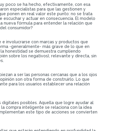
muy poco se ha hecho, efectivamente, con esa
aron especialistas para que las gestionen y
ue ponen en real valor este punto: no se trata
 de escuchar y actuar en consecuencia. El modelo
la nueva fórmula para entender la relación que
 del consumidor?
me e involucrarse con marcas y productos que
 forma -generalmente- más grave de lo que en
 y la honestidad se demuestra cumpliendo
n sobre los negativos), relevante y directa, sin
s.
mpiezan a ser las personas cercanas que a los ojos
pinión son otra forma de construirlo. Lo que
te para los usuarios establecer una relación
digitales posibles. Aquella que logre ayudar al
 la compra inteligente se relaciona con la idea
 implementan este tipo de acciones se convierten
uellas que estarán entendiendo en profundidad la