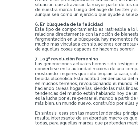
situación que atraviesan la mayor parte de los 
de nuestra marca. Luego del auge de twitter y su
aunque sea como un ejercicio que ayude a selecc
6. En búsqueda de la felicidad
Este tipo de comportamiento es rastreable a lo l
relaciona directamente con la noción de bienesta
fargmentación en la búsqueda, hay momentos feli
mucho más vinculada con situaciones concretas qu
de aquellas cosas capaces de hacernos sonreir.
7. La 3º revolución femenina
Las generaciones actuales hemos sido testigos d
convertirse en la autoridad máxima de una compañ
mostrando mujeres que solo limpian la casa, solo
bebida alcohólica. Esta actitud tendenciosa del m
en muchos terrenos, revolucionando el mundo. El
haciendo tareas hogareñas, siendo las más lindas
tendencias del mundo están hablando hoy de una t
es la lucha por el re-pensar el mundo a partir d
más bien, un mundo nuevo, construído por ellas y
En síntesis, esas son las macrotendencias princ
resulta interesante de un abordaje macro es que
todas, para aquellas marcas que pretendan manten