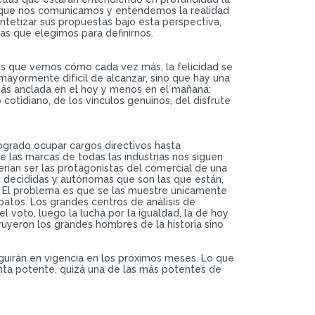
n que nos comunicamos y entendemos la realidad
ntetizar sus propuestas bajo esta perspectiva,
as que elegimos para definirnos.
 es que vemos cómo cada vez más, la felicidad se
mayormente difícil de alcanzar, sino que hay una
más anclada en el hoy y menos en el mañana;
otidiano, de los vínculos genuinos, del disfrute
ogrado ocupar cargos directivos hasta
 las marcas de todas las industrias nos siguen
rían ser las protagonistas del comercial de una
es, decididas y autónomas que son las que están,
. El problema es que se las muestre únicamente
patos. Los grandes centros de análisis de
 voto, luego la lucha por la igualdad, la de hoy
ruyeron los grandes hombres de la historia sino
guirán en vigencia en los próximos meses. Lo que
nta potente, quizá una de las más potentes de