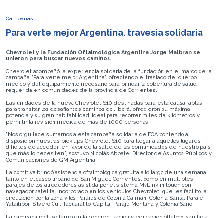
Campañas
Para verte mejor Argentina, travesía solidaria
Chevrolet y la Fundación Oftalmológica Argentina Jorge Malbran se
unieron para buscar nuevos caminos.
Chevrolet acompañó la experiencia solidaria de la fundación en el marco de la
campaña "Para verte mejor Argentina", ofreciendo el traslado del cuerpo
médico y del equipamiento necesario para brindar la cobertura de salud
requerida en comunidades de la provincia de Corrientes.
Las unidades de la nueva Chevrolet S10 destinadas para esta causa, aptas
para transitar los desafiantes caminos del Iberá, ofrecieron su máxima
potencia y su gran habitabilidad, ideal para recorrer miles de kilómetros y
permitir la revisión médica de más de 1000 personas.
"Nos orgullece sumarnos a esta campaña solidaria de FOA poniendo a
disposición nuestras pick ups Chevrolet S10 para llegar a aquellos lugares
difíciles de acceder, en favor de la salud de las comunidades de nuestro país
que más lo necesiten", sostuvo Nicolás Abbate, Director de Asuntos Públicos y
Comunicaciones de GM Argentina.
La comitiva brindó asistencia oftalmológica gratuita a lo largo de una semana
tanto en el casco urbano de San Miguel, Corrientes, como en múltiples
parajes de los alrededores asistida por el sistema MyLink in touch con
navegador satelital incorporado en los vehículos Chevrolet, que les facilitó la
circulación por la zona y los Parajes de Colonia Caimán, Colonia Santa, Paraje
Yataitipoi, Silvero Cui, Tacuaralito, Capilla, Paraje Montaña y Colonia Sano.
La campaña incluyó también la concientización y educación oftalmo-sanitaria,