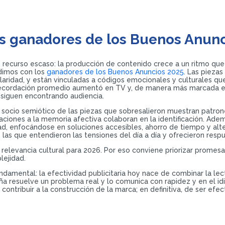
s ganadores de los Buenos Anun
n recurso escaso: la producción de contenido crece a un ritmo qu
ndimos con los
ganadores de los Buenos Anuncios 2025
. Las pieza
laridad, y están vinculadas a códigos emocionales y culturales q
recordación promedio aumentó en TV y, de manera más marcada en d
 siguen encontrando audiencia.
sis socio semiótico de las piezas que sobresalieron muestran patron
aciones a la memoria afectiva colaboran en la identificación. Adem
, enfocándose en soluciones accesibles, ahorro de tiempo y alte
las que entendieron las tensiones del día a día y ofrecieron respue
 relevancia cultural para 2026. Por eso conviene priorizar promesa
lejidad.
amental: la efectividad publicitaria hoy nace de combinar la lectu
ña resuelve un problema real y lo comunica con rapidez y en el i
contribuir a la construcción de la marca; en definitiva, de ser efect
.