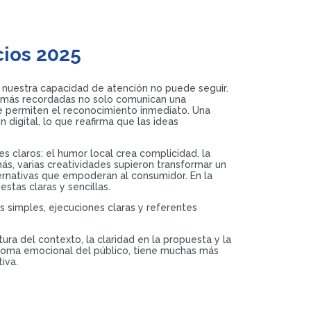
cios 2025
e nuestra capacidad de atención no puede seguir.
s más recordadas no solo comunican una
ue permiten el reconocimiento inmediato. Una
igital, lo que reafirma que las ideas
es claros: el humor local crea complicidad, la
ás, varias creatividades supieron transformar un
rnativas que empoderan al consumidor. En la
stas claras y sencillas.
s simples, ejecuciones claras y referentes
ra del contexto, la claridad en la propuesta y la
dioma emocional del público, tiene muchas más
iva.