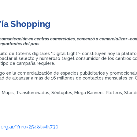
Vía Shopping
 comunicación en centros comerciales, comenzó a comercializar -con 
importantes del país.
cuito de totems digitales “Digital Light”- constituyen hoy la pla
mpactar al selecto y numeroso target consumidor de los centros c
r tipo de campaña requiere.
go en la comercialización de espacios publicitarios y promocionale
dad de alcanzar a más de 16 millones de contactos mensuales en CAB
tal, Mupis, Transiluminados, Séxtuples, Mega Banners, Ploteos, Stan
s.org.ar/?nro=254&lk=lk730