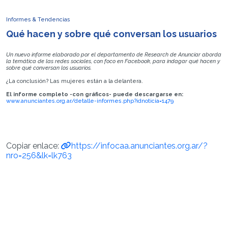
Informes & Tendencias
Qué hacen y sobre qué conversan los usuarios
Un nuevo informe elaborado por el departamento de Research de Anunciar aborda
la temática de las redes sociales, con foco en Facebook, para indagar qué hacen y
sobre qué conversan los usuarios.
¿La conclusión? Las mujeres están a la delantera.
El informe completo -con gráficos- puede descargarse en:
www.anunciantes.org.ar/detalle-informes.php?idnoticia=1479
Copiar enlace:
https://infocaa.anunciantes.org.ar/?
nro=256&lk=lk763