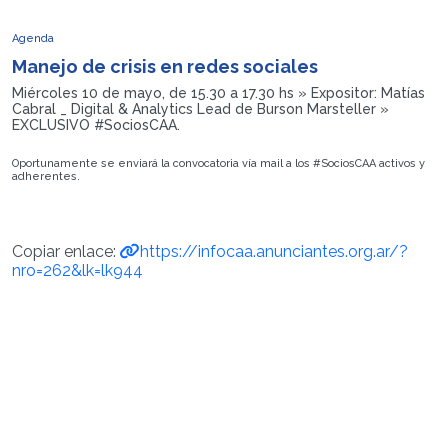
Agenda
Manejo de crisis en redes sociales
Miércoles 10 de mayo, de 15.30 a 17.30 hs » Expositor: Matías
Cabral _ Digital & Analytics Lead de Burson Marsteller »
EXCLUSIVO #SociosCAA.
Oportunamente se enviará la convocatoria vía mail a los #SociosCAA activos y
adherentes.
Copiar enlace:
https://infocaa.anunciantes.org.ar/?
nro=262&lk=lk944