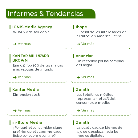
Informes & Tendencias
IGNIS Media Agency
Ibope
WOM & vida saludable
El perfil de los interesados en
el fútbol en América Latina
➜
➜
Ver más
Ver más
KANTAR MILLWARD
Anunciar
BROWN
Un recorrido por las compras
del hogar
BrandZ Top 100 de las marcas
más valiosas del mundo
➜
➜
Ver más
Ver más
Kantar Media
Zenith
Dimensión 2018
Los teléfonos móviles
representan el 24% del
consumo de medios
➜
➜
Ver más
Ver más
in-Store Media
Zenith
¿Por qué el consumidor sigue
La publicidad de bienes de
prefiriendo el supermercado
lujo se desplaza hacia los
físico por sobre el online?
medios digitales