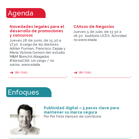
Agenda
Novedades legales para el
CAAsos de Negocios
desarrollo de promociones
Jueves 5 de julio, de 13:30 a
y concursos
18:30  Auditorio UCES  Actividad
no arancelada
Jueves 28 de junio, de 15.30 a
17.30  A cargo de los doctores
Adrián Furman, Francisco Zappa y
María Victoria Genoni del estudio
M&M Bomchil Abogados 
#SociosCAA: sin cargo / no
socios: arancelada.
➜
➜
Ver más
Ver más
Enfoques
Publicidad digital » 5 pasos clave para
mantener su marca segura
Por Por Felix Hansen de comScore