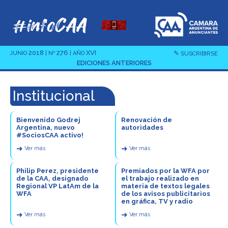
2018
276
XVI
✎
JUNIO
| Nº
| AÑO
SUSCRIBIRSE
EDICIONES ANTERIORES
Institucional
Bienvenido Godrej
Renovación de
Argentina, nuevo
autoridades
#SociosCAA activo!
➜
➜
Ver más
Ver más
Philip Perez, presidente
Premiados por la WFA por
de la CAA, designado
el trabajo realizado en
Regional VP LatAm de la
materia de textos legales
WFA
de los avisos publicitarios
en gráfica, TV y radio
➜
➜
Ver más
Ver más