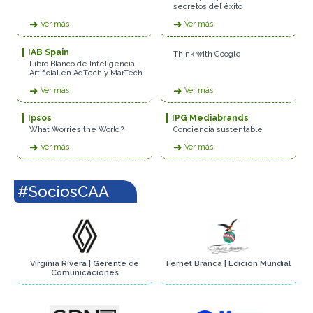
secretos del éxito
➜
➜
Ver más
Ver más
IAB Spain
Think with Google
Libro Blanco de Inteligencia
Artificial en AdTech y MarTech
➜
➜
Ver más
Ver más
Ipsos
IPG Mediabrands
What Worries the World?
Conciencia sustentable
➜
➜
Ver más
Ver más
#SociosCAA
Virginia Rivera | Gerente de
Fernet Branca | Edición Mundial
Comunicaciones