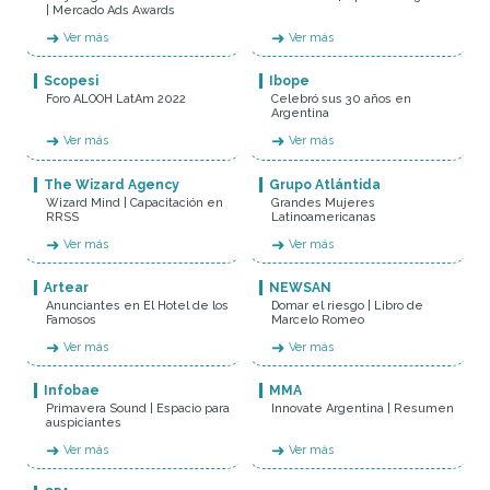
| Mercado Ads Awards
➜
➜
Ver más
Ver más
Scopesi
Ibope
Foro ALOOH LatAm 2022
Celebró sus 30 años en
Argentina
➜
➜
Ver más
Ver más
The Wizard Agency
Grupo Atlántida
Wizard Mind | Capacitación en
Grandes Mujeres
RRSS
Latinoamericanas
➜
➜
Ver más
Ver más
Artear
NEWSAN
Anunciantes en El Hotel de los
Domar el riesgo | Libro de
Famosos
Marcelo Romeo
➜
➜
Ver más
Ver más
Infobae
MMA
Primavera Sound | Espacio para
Innovate Argentina | Resumen
auspiciantes
➜
➜
Ver más
Ver más