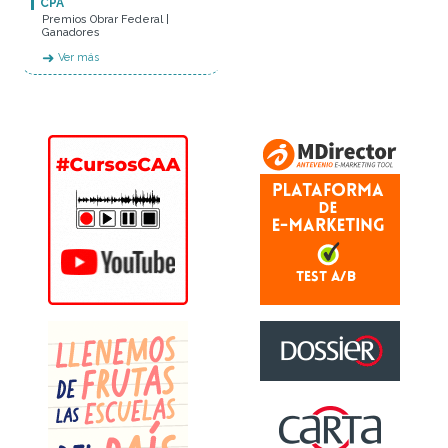
CPA
Premios Obrar Federal |
Ganadores
➜
Ver más