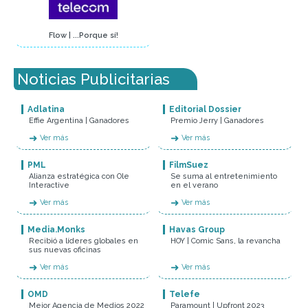
Flow | ...Porque sí!
Noticias Publicitarias
Adlatina
Editorial Dossier
Effie Argentina | Ganadores
Premio Jerry | Ganadores
➜
➜
Ver más
Ver más
PML
FilmSuez
Alianza estratégica con Ole
Se suma al entretenimiento
Interactive
en el verano
➜
➜
Ver más
Ver más
Media.Monks
Havas Group
Recibió a líderes globales en
HOY | Comic Sans, la revancha
sus nuevas oficinas
➜
➜
Ver más
Ver más
OMD
Telefe
Mejor Agencia de Medios 2022
Paramount | Upfront 2023