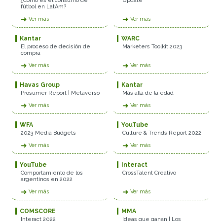
¿Cómo es el consumo de
Update
fútbol en LatAm?
➜
➜
Ver más
Ver más
Kantar
WARC
El proceso de decisión de
Marketers Toolkit 2023
compra
➜
➜
Ver más
Ver más
Havas Group
Kantar
Prosumer Report | Metaverso
Más allá de la edad
➜
➜
Ver más
Ver más
WFA
YouTube
2023 Media Budgets
Culture & Trends Report 2022
➜
➜
Ver más
Ver más
YouTube
Interact
Comportamiento de los
CrossTalent Creativo
argentinos en 2022
➜
➜
Ver más
Ver más
COMSCORE
MMA
Interact 2022
Ideas que ganan | Los