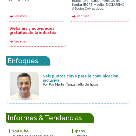
adherentes.
Expositora: Isabel Penelas de
Kantar IBOPE Media. EXCLUSIVO
#SociosCAA activos.
➜
➜
Ver más
Ver más
Webinars y actividades
gratuitas de la industria
➜
Ver más
Enfoques
Seis puntos clave para la comunicación
inclusiva
Por Por Martín Tanzariello de Ipsos
Informes & Tendencias
YouTube
Ipsos