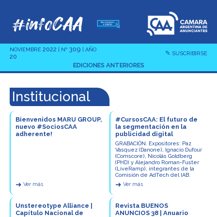
2022
309
NOVIEMBRE
| Nº
| AÑO
✎
SUSCRIBIRSE
20
EDICIONES ANTERIORES
Institucional
Bienvenidos MARU GROUP,
#CursosCAA: El futuro de
nuevo #SociosCAA
la segmentación en la
adherente!
publicidad digital
GRABACIÓN. Expositores: Paz
Vásquez (Danone), Ignacio Dufour
(Comscore), Nicolás Goldberg
(PHD) y Alejandro Roman-Fuster
(LiveRamp), integrantes de la
Comisión de AdTech del IAB.
➜
➜
Ver más
Ver más
Unstereotype Alliance |
Revista BUENOS
Capítulo Nacional de
ANUNCIOS 38 | Anuario