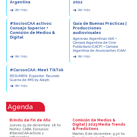
Argentina
2022
➜
➜
Ver más
Ver más
#SociosCAA activos:
Guía de Buenas Prácticas |
Consejo Superior +
Producciones
Comisión de Medios &
audiovisuales
Digital
Agencias Argentinas (AA) +
Cámara Argentina de Cine
Publicitario (CACP) + Cámara
Argentina de Anunciantes (CAA).
➜
➜
Ver más
Ver más
#CursosCAA: Meet TikTok
RESUMEN. Expositor: Facundo
Guerra de IMS by Aleph.
➜
Ver más
Agenda
Brindis de Fin de Año
Comisión de Medios &
Digital | 2023 Media Trends
Jueves 15 de diciembre  18 hs 
& Predictions
Núñez, CABA. Exclusivo
#SociosCAA activos y
Martes 6 de diciembre, 9.30 hs.